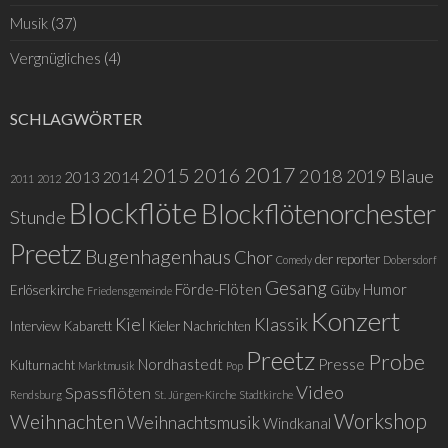
Musik
(37)
Vergnügliches
(4)
SCHLAGWÖRTER
2017
2015
2016
2018
Blaue
2019
2014
2013
2011
2012
Blockflöte
Blockflötenorchester
Stunde
Preetz
Bugenhagenhaus
Chor
der reporter
Comedy
Dobersdorf
Gesang
Förde-Flöten
Humor
Erlöserkirche
Güby
Friedensgemeinde
Konzert
Kiel
Klassik
Interview
Kabarett
Kieler Nachrichten
Preetz
Probe
Nordhastedt
Presse
Kulturnacht
Marktmusik
Pop
Video
Spassflöten
Rendsburg
St. Jürgen-Kirche
Stadtkirche
Weihnachten
Workshop
Weihnachtsmusik
Windkanal