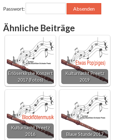
Passwort:
Ähnliche Beiträge
Erlöserkirche Konzert
Kulturnacht Preetz
2017 (Fotos)
2019
Kulturnacht Preetz
2016
Blaue Stunde 2017