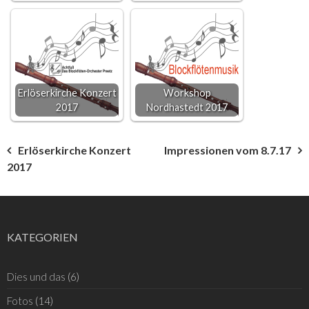
Erlöserkirche Konzert
Workshop
2017
Nordhastedt 2017
Beitragsnavigation
Erlöserkirche Konzert
Impressionen vom 8.7.17
2017
KATEGORIEN
Dies und das
(6)
Fotos
(14)